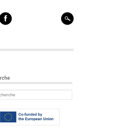
rche
he