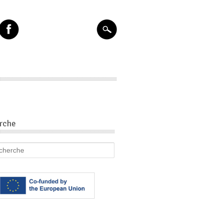
rche
he